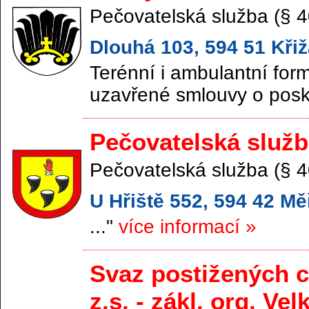
Pečovatelská služba (§ 4
Dlouhá 103, 594 51 Kři
Terénní i ambulantní for
uzavřené smlouvy o posk
Pečovatelská služb
Pečovatelská služba (§ 4
U Hřiště 552, 594 42 Mě
..."
více informací »
Svaz postižených c
z.s. - zákl. org. Vel