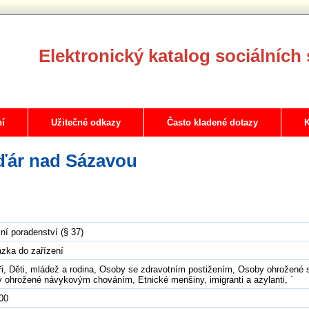
Elektronický katalog sociálních 
ní
Užitečné odkazy
Často kladené dotazy
K
ďár nad Sázavou
ní poradenství (§ 37)
zka do zařízení
ři, Děti, mládež a rodina, Osoby se zdravotním postižením, Osoby ohrožené 
 ohrožené návykovým chováním, Etnické menšiny, imigranti a azylanti, ´
100