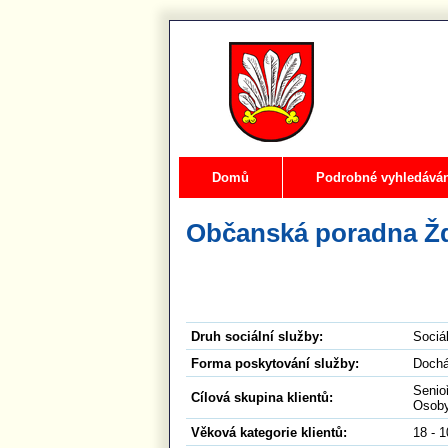
Domů
Podrobné vyhledává
Občanská poradna Ž
Druh sociální služby:
Sociál
Forma poskytování služby:
Dochá
Senio
Cílová skupina klientů:
Osoby
Věková kategorie klientů:
18 - 