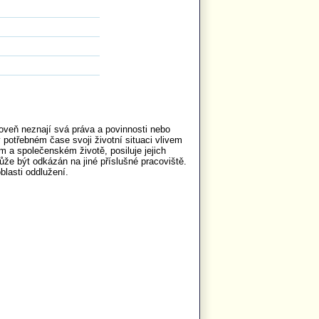
roveň neznají svá práva a povinnosti nebo
 potřebném čase svoji životní situaci vlivem
m a společenském životě, posiluje jejich
ůže být odkázán na jiné příslušné pracoviště.
lasti oddlužení.