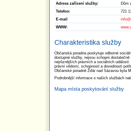
Adresa zařízení služby:
Dům z
Telefon:
721 1
E-mail
info@
WWW:
www.o
Charakteristika služby
Občanská poradna poskytuje odborné sociální
dostupné služby, nejsou schopni dostatečně v
nejrůznějších právních a sociálních událost
právní vědomí, schopnosti a dovednosti potře
Občanské poradně Žďár nad Sázavou byla Min
Podrobnější informace o našich službách n
Mapa místa poskytování služby