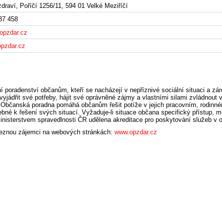
draví, Poříčí 1256/11, 594 01 Velké Meziříčí
37 458
opzdar.cz
pzdar.cz
 poradenství občanům, kteří se nacházejí v nepříznivé sociální situaci a zá
yjádřit své potřeby, hájit své oprávněné zájmy a vlastními silami zvládnout v
í. Občanská poradna pomáhá občanům řešit potíže v jejich pracovním, rodinné
bné k řešení svých situací. Vyžaduje-li situace občana specifický přístup, m
isterstvem spravedlnosti ČR udělena akreditace pro poskytování služeb v ob
aleznou zájemci na webových stránkách:
www.opzdar.cz