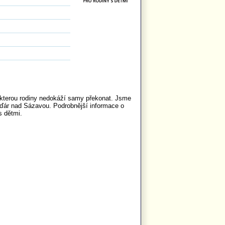
, kterou rodiny nedokáží samy překonat. Jsme
 Žďár nad Sázavou. Podrobnější informace o
s dětmi.