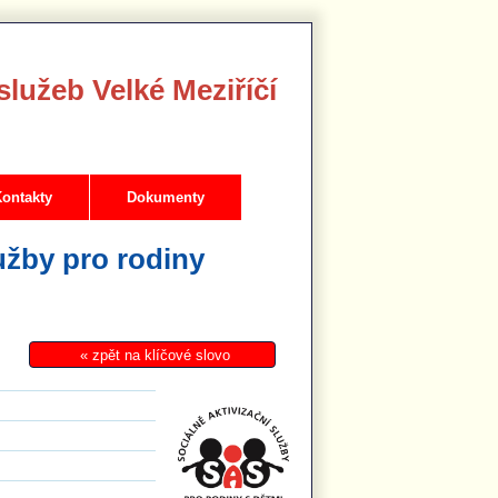
služeb Velké Meziříčí
ontakty
Dokumenty
užby pro rodiny