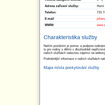
Adresa zařízení služby:
Horní
Telefon:
733 7
E-mail
johan
WWW:
www.z
Charakteristika služby
Naším posláním je pomoc a podpora rodinám s
tu pro rodiny s dětmi v dlouhodobě nepřízniv
našich službách naleznou zájemci na webových
Podrobnější informace o našich službách n
Mapa místa poskytování služby