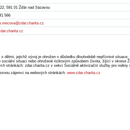
 22, 591 01 Žďár nad Sázavou
41 566
a.mecova@zdar.charita.cz
dar.charita.cz
 dětmi, jejichž vývoj je ohrožen v důsledku dlouhodobě nepříznivé situace
é sociální situaci nebo ohrožené rizikovým způsobem života, žijící v okrese
 stránkách: zdar.charita.cz v sekci Sociálně aktivizační služby pro rodiny 
aleznou zájemci na webových stránkách:
www.zdar.charita.cz