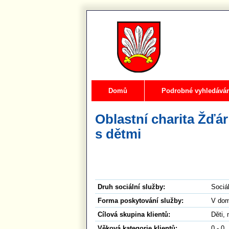
Domů
Podrobné vyhledává
Oblastní charita Žďár
s dětmi
Druh sociální služby:
Sociál
Forma poskytování služby:
V dom
Cílová skupina klientů:
Děti,
Věková kategorie klientů:
0 - 0