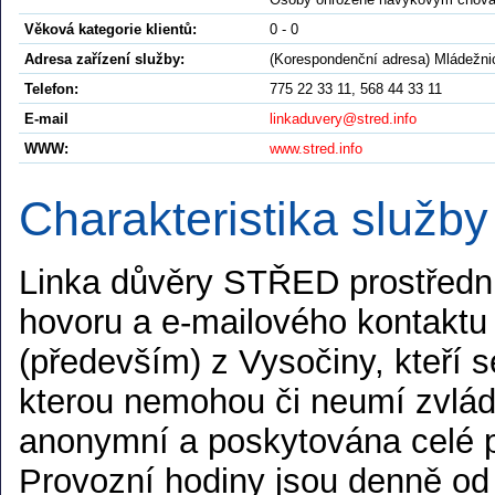
Věková kategorie klientů:
0 - 0
Adresa zařízení služby:
(Korespondenční adresa) Mládežni
Telefon:
775 22 33 11, 568 44 33 11
E-mail
linkaduvery@stred.info
WWW:
www.stred.info
Charakteristika služby
Linka důvěry STŘED prostředni
hovoru a e-mailového kontaktu
(především) z Vysočiny, kteří se
kterou nemohou či neumí zvládn
anonymní a poskytována celé 
Provozní hodiny jsou denně od