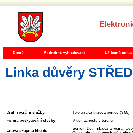
Elektroni
Domů
Podrobné vyhledávání
Užitečné odkaz
Linka důvěry STŘED
Druh sociální služby:
Telefonická krizová pomoc (§ 55)
Forma poskytování služby:
V domácnosti, v terénu
Senioři, Děti, mládež a rodina, O
Cílová skupina klientů:
Osoby ohrožené návykovým chování