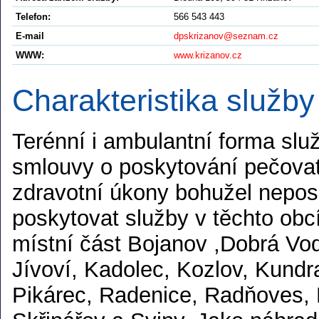
Telefon:
566 543 443
E-mail
dpskrizanov@seznam.cz
WWW:
www.krizanov.cz
Charakteristika služby
Terénní i ambulantní forma slu
smlouvy o poskytování pečovat
zdravotní úkony bohužel nepo
poskytovat služby v těchto obc
místní část Bojanov ,Dobrá Vod
Jívoví, Kadolec, Kozlov, Kundr
Pikárec, Radenice, Radňoves,