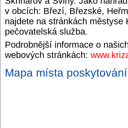
Skřinářov a Sviny. Jako náhra
v obcích: Březí, Březské, Heřm
najdete na stránkách městyse 
pečovatelská služba.
Podrobnější informace o našic
webových stránkách:
www.kriz
Mapa místa poskytování