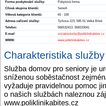
Forma poskytování služby:
Pobytová forma
Cílová skupina klientů:
Senioři
Věková kategorie klientů:
65 - 100
Adresa zařízení služby:
Tyršova 223, 595 01 Velká Bíteš
Telefon:
566532413, 566533041
E-mail
socialnisluzby@poliklinikabites.cz
WWW:
www.poliklinikabites.cz
Charakteristika služby
Služba domov pro seniory je ur
sníženou soběstačnost zejména
vyžaduje pravidelnou pomoc jin
o našich službách naleznou zá
www.poliklinikabites.cz